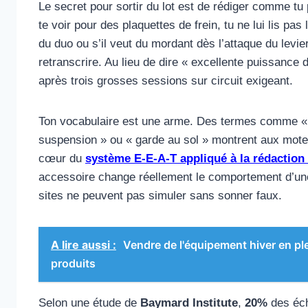
Le secret pour sortir du lot est de rédiger comme tu
te voir pour des plaquettes de frein, tu ne lui lis pas l
du duo ou s’il veut du mordant dès l’attaque du levi
retranscrire. Au lieu de dire « excellente puissance d
après trois grosses sessions sur circuit exigeant.
Ton vocabulaire est une arme. Des termes comme « po
suspension » ou « garde au sol » montrent aux moteu
cœur du
système E-E-A-T appliqué à la rédaction
accessoire change réellement le comportement d’une
sites ne peuvent pas simuler sans sonner faux.
A lire aussi :
Vendre de l'équipement hiver en plei
produits
Selon une étude de
Baymard Institute
,
20%
des éch