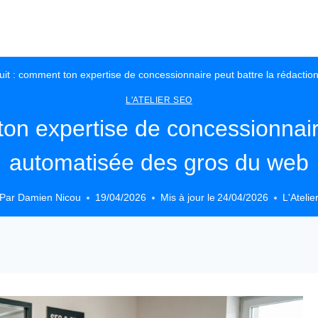
uit : comment ton expertise de concessionnaire peut battre la rédacti
L'ATELIER SEO
ton expertise de concessionnaire
automatisée des gros du web
Par
Damien Nicou
19/04/2026
Mis à jour le
24/04/2026
L'Ateli