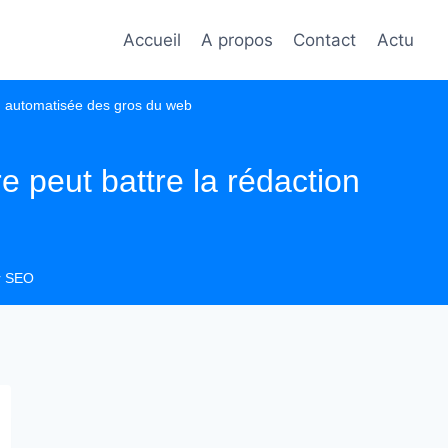
Accueil
A propos
Contact
Actu
on automatisée des gros du web
 peut battre la rédaction
er SEO